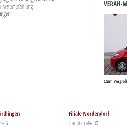
VERAH-M
er Arztempfehlung
lungen
(Zum Vergröß
Nördlingen
Filiale Nordendorf
se 6
Hauptstraße 30