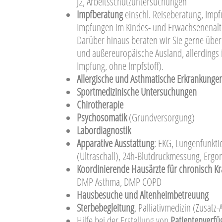
J2, Arbeitsschutzuntersuchungen
Impfberatung
einschl. Reiseberatung, Imp
Impfungen im Kindes- und Erwachsenenalt
Darüber hinaus beraten wir Sie gerne über
und außereuropäische Ausland, allerdings ist
Impfung, ohne Impfstoff).
Allergische und Asthmatische Erkrankunge
Sportmedizinische Untersuchungen
Chirotherapie
Psychosomatik
(Grundversorgung)
Labordiagnostik
Apparative Ausstattung
: EKG, Lungenfunkti
(Ultraschall), 24h-Blutdruckmessung, Ergo
Koordinierende Hausärzte für chronisch K
DMP Asthma, DMP COPD
Hausbesuche und Altenheimbetreuung
Sterbebegleitung
, Palliativmedizin (Zusatz
Hilfe bei der Erstellung von
Patientenverf