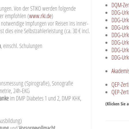
DQM-Zert
fungen. Von der STIKO werden folgende
DDG-Urk
er empfohlen (
www.rki.de
)
DDG-Urku
 notwendige Impfungen vor Reisen ins inner-
DDG-Urk
 dies eine Selbstzahlerleistung (ca. 30 € incl.
DDG-Urk
DDG-Urk
n
, einschl. Schulungen
DDG-Urku
DDG-Urk
Akademis
onsmessung (Spirografie), Sonografie
QEP-Zerti
metrie, 24h-EKG
QEP-Zerti
ranke
im DMP Diabetes 1 und 2, DMP KHK,
(Klicken Sie a
-Ausbildung)
ügung
und
Vorsorgevollmacht