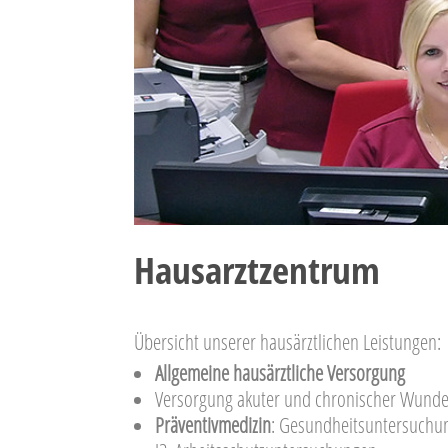
Hausarztzentrum
Übersicht unserer hausärztlichen Leistungen:
Allgemeine hausärztliche Versorgung
Versorgung akuter und chronischer Wund
Präventivmedizin
: Gesundheitsuntersuchun