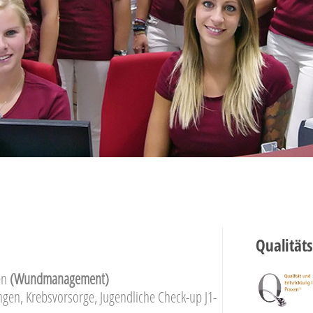
Qualitäts
en
(Wundmanagement)
gen, Krebsvorsorge, Jugendliche Check-up J1-