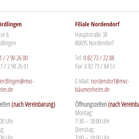
Nördlingen
Filiale Nordendorf
se 6
Hauptstraße 30
dlingen
86695 Nordendorf
1 / 2 90 26 00
Tel:
0 82 73 / 22 88
81 / 2 90 26 01
Fax: 0 82 73 / 84 51
erdlingen@mvz-
E-Mail:
nordendorf@mvz-
im.de
bäumenheim.de
eiten
(nach Vereinbarung)
Öffnungszeiten
(nach Vereinb
Montag:
:00 Uhr
7:30 – 18:00 Uhr
g:
Dienstag:
:00 Uhr
7:00 – 18:00 Uhr